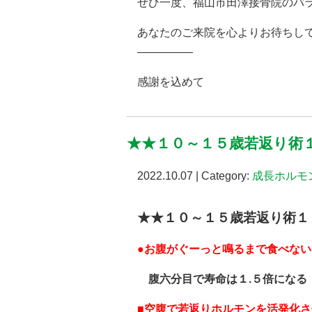
ぜひ一度、福山市田澤接骨院のバ
あなたのご来院を心よりお待ちし
—————
感謝を込めて
★★１０～１５歳若返り術
2022.10.07 | Category:
成長ホルモ
★★１０～１５歳若返り術１
●お腹がぐーっと鳴るまで食べない
腹六分目で寿命は１.５倍になる
■空腹で若返りホルモンを活発化さ