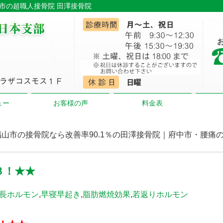
山市の超職人接骨院 田澤接骨院
ュー
お客様の声
料金表
| 福山市の接骨院なら改善率90.1％の田澤接骨院｜府中市・腰痛
３！★★
長ホルモン
,
早寝早起き
,
脂肪燃焼効果
,
若返りホルモン