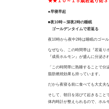
★★１０～１５歳若返り術３
●早寝早起
■夜10時～深夜2時の睡眠
ゴールデンタイムで若返る
夜10時から夜中2時は睡眠のゴー
なぜなら、この時間帯は『若返り
『成長ホルモン』が盛んに分泌さ
「この時間帯に熟睡することで分
脂肪燃焼効果も持っています。
だから夜寝る前に食べても大丈夫
そして、朝日を浴びて起きること
体内時計が整えられるので、ホル