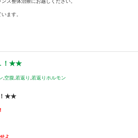
ランス整体治療にお越しください。
ています。
１！★★
ン
,
空腹
,
若返り
,
若返りホルモン
！★★
!
せよ