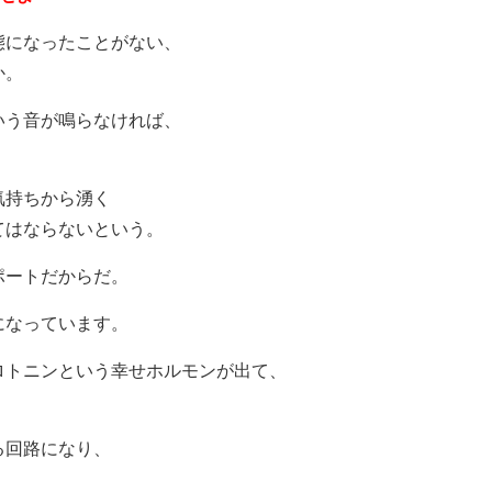
態になったことがない、
か。
いう音が鳴らなければ、
気持ちから湧く
てはならないという。
ポートだからだ。
になっています。
ロトニンという幸せホルモンが出て、
る回路になり、