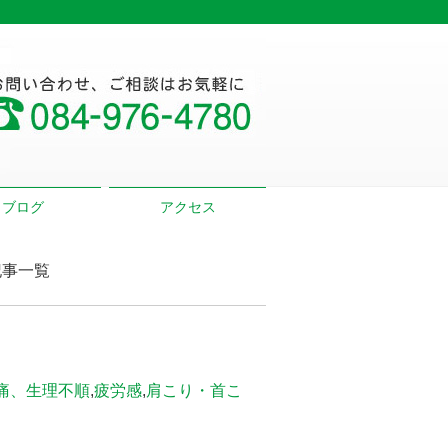
ブログ
アクセス
記事一覧
痛、生理不順
,
疲労感
,
肩こり・首こ