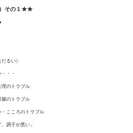
）その１★★
◆
（だるい）
い・・・
生理のトラブル
胃腸のトラブル
い・こころのトラブル
ど、調子が悪い」