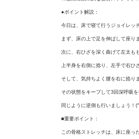
●ポイント解説：
今日は、床で寝て行うジョイレッ
まず、床の上で足を伸ばして座り
次に、右ひざを深く曲げて左太も
上半身を右側に捻り、左手で右ひ
そして、気持ちよく腰を右に捻り
その状態をキープして3回深呼吸を
同じように逆側も行いましょう！(^0
■重要ポイント：
この骨格ストレッチは、床に座っ