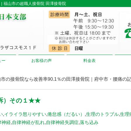
| 福山市の超職人接骨院 田澤接骨院
ュー
お客様の声
料金表
 福山市の接骨院なら改善率90.1％の田澤接骨院｜府中市・腰痛の
訴）その１★★
い
,
イライラ怒りやすい
,
倦怠感（だるい）
,
生理のトラブル
,
生理
律神経
,
自律神経が乱れ
,
自律神経失調症
,
落ち込み