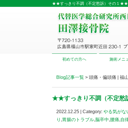
★★すっきり不調（不定愁訴）その１★★ 
初めての方へ
施術メニ
Blog記事一覧
> 頭痛・偏頭痛 |
★★すっきり不調（不定愁
2022.12.25 | Category:
やる気がな
り
,
胃腸のトラブル
,
脳卒中
,
腰痛
,
自