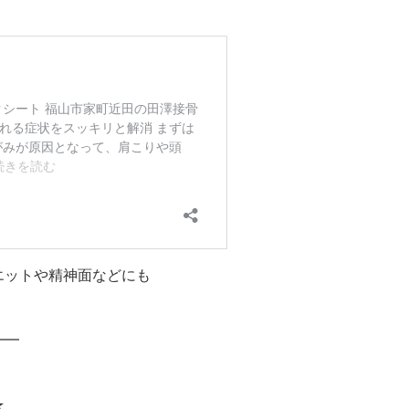
エットや精神面などにも
━━
★