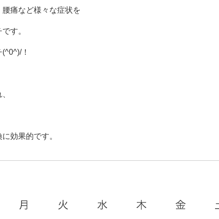
、腰痛など様々な症状を
チです。
0^)/！
れ、
、
換に効果的です。