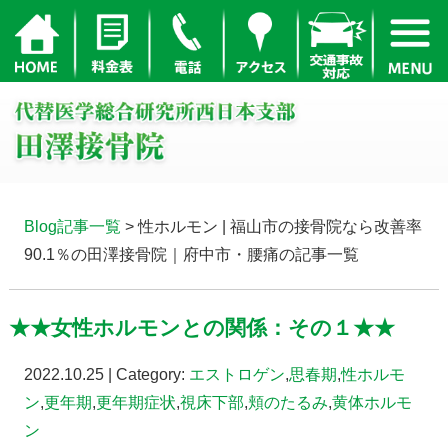
Blog記事一覧
> 性ホルモン | 福山市の接骨院なら改善率
90.1％の田澤接骨院｜府中市・腰痛の記事一覧
★★女性ホルモンとの関係：その１★★
2022.10.25 | Category:
エストロゲン
,
思春期
,
性ホルモ
ン
,
更年期
,
更年期症状
,
視床下部
,
頬のたるみ
,
黄体ホルモ
ン