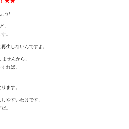
！★★
よう!
ど、
ます。
と再生しないんですよ。
しませんから、
をすれば、
なります。
こしやすいわけです」
グだ。
。