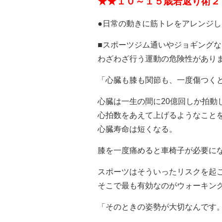
★★１０～１５歳若返り術２
●日常の動きに筋トレをアレンジし
■スポーツジム通いやジョギングな
わざわざ行う運動の危険性があり
「心臓も膝も関節も、一度傷つく
心臓は一生の間に20億回しか拍動
心拍数をあえて上げるようなこと
心臓寿命は短くなる。
膝を一度痛めると車椅子が必要に
スポーツはそういったリスクを起
そこで最も有効なのがウォーキン
「そのときの姿勢が大切なんです