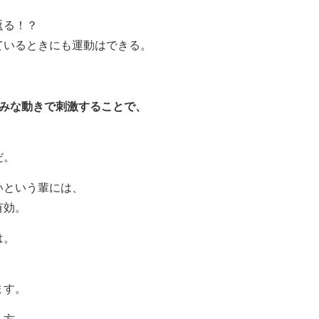
返る！？
ているときにも運動はできる。
刻みな動きで刺激することで、
だ。
いという輩には、
有効。
は。
ます。