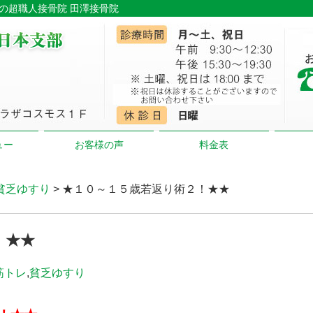
市の超職人接骨院 田澤接骨院
ュー
お客様の声
料金表
貧乏ゆすり
> ★１０～１５歳若返り術２！★★
！★★
筋トレ
,
貧乏ゆすり