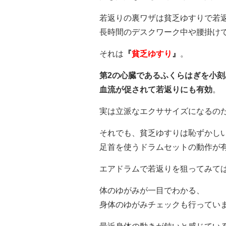
若返りの裏ワザは貧乏ゆすりで若
長時間のデスクワーク中や腰掛け
それは
『
貧乏ゆすり
』
。
第2の心臓であるふくらはぎを小
血流が促されて若返りにも有効
。
実は立派なエクササイズになるの
それでも、貧乏ゆすりは恥ずかし
足首を使うドラムセットの動作が
エアドラムで若返りを狙ってみて
体のゆがみが一目でわかる、
身体のゆがみチェックも行ってい