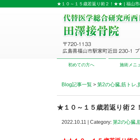
★１０～１５歳若返り術２！★★ | 福山
初めての方へ
施術メニ
Blog記事一覧
>
第2の心臓
,
筋トレ
,
★１０～１５歳若返り術２
2022.10.11 | Category:
第2の心臓
,