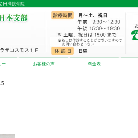
院 田澤接骨院
ュー
お客様の声
料金表
し5